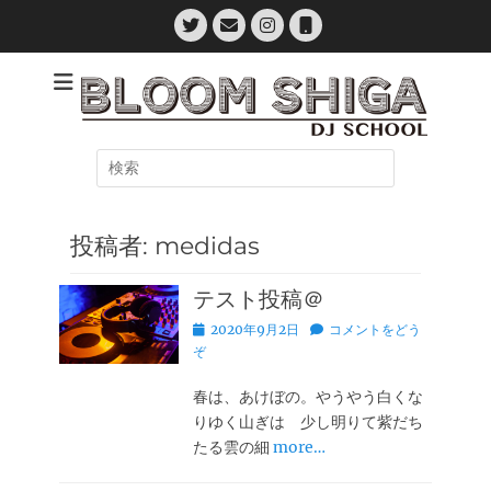
コ
Twitter
メ
Instagram
電
ン
ー
話
ル
テ
滋賀県初のDJスクール
Bloom Shiga Dj
ン
ツ
School
へ
検
ス
索:
キ
ッ
プ
投稿者:
medidas
テスト投稿＠
投
2020年9月2日
コメントをどう
稿
ぞ
日
春は、あけぼの。やうやう白くな
りゆく山ぎは 少し明りて紫だち
たる雲の細
more…